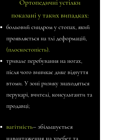
Ортопедичні устілки
показані у таких випадках:
больовий синдром у стопах, який
проявляється на тлі деформацій,
(плоскостопість)
.
тривале перебування на ногах,
після чого виникає дике відчуття
втоми. У зоні ризику знаходяться
перукарі, вчителі, консультанти та
продавці;
вагітність
– збільшується
навантаження на хребет та