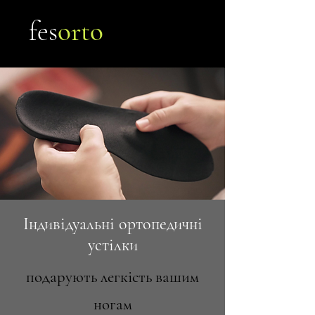
fes
orto
Індивідуальні ортопедичні
устілки
подарують легкість вашим
ногам