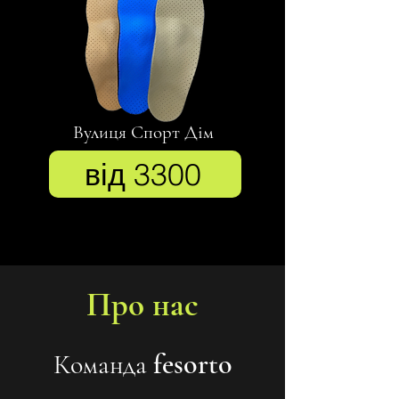
Вулиця Спорт Дім
від 3300
Про нас
fes
orto
Команда