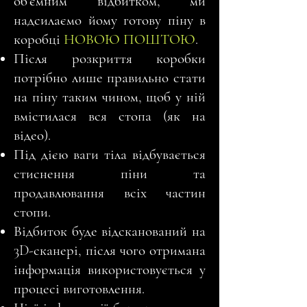
об'ємним відбитком, ми
надсилаємо йому готову піну в
коробці
НОВОЮ ПОШТОЮ
.
Після розкриття коробки
потрібно лише правильно стати
на піну таким чином, щоб у ній
вмістилася вся стопа (як на
відео).
Під дією ваги тіла відбувається
стиснення піни та
продавлювання всіх частин
стопи.
Відбиток буде відсканований на
3D-сканері, після чого отримана
інформація використовується у
процесі виготовлення.