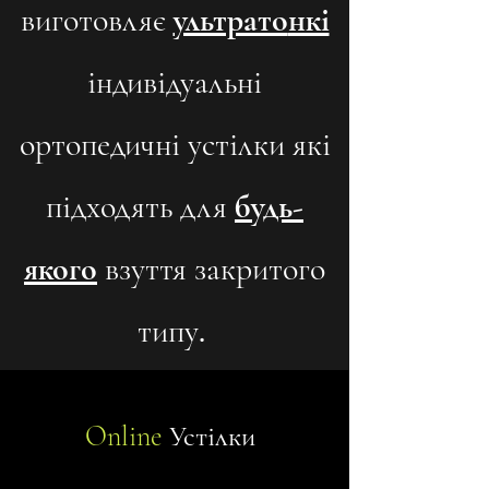
виготовляє
ультрато
нкі
індивідуальні
ортопедичні устілки які
підходять для
будь-
якого
взуття закритого
типу.
Online
Устілки